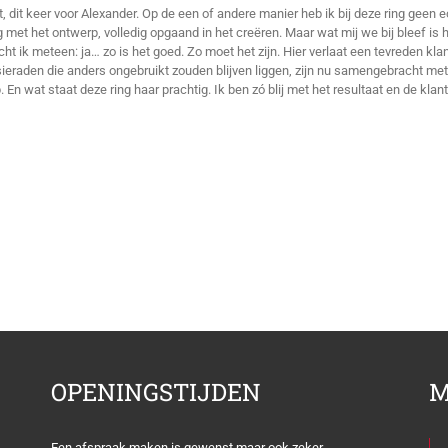
 dit keer voor Alexander. Op de een of andere manier heb ik bij deze ring geen e
et het ontwerp, volledig opgaand in het creëren. Maar wat mij we bij bleef is 
 ik meteen: ja… zo is het goed. Zo moet het zijn. Hier verlaat een tevreden kla
 sieraden die anders ongebruikt zouden blijven liggen, zijn nu samengebracht me
En wat staat deze ring haar prachtig. Ik ben zó blij met het resultaat en de klant
OPENINGSTIJDEN
M
Een afspraak maken is gewenst maar ook zeker