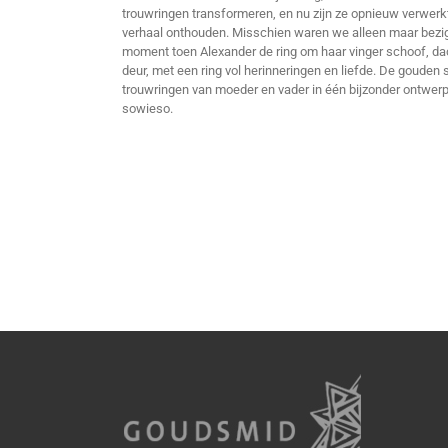
trouwringen transformeren, en nu zijn ze opnieuw verwerkt,
verhaal onthouden. Misschien waren we alleen maar bezig m
moment toen Alexander de ring om haar vinger schoof, dacht
deur, met een ring vol herinneringen en liefde. De gouden
trouwringen van moeder en vader in één bijzonder ontwerp. 
sowieso.