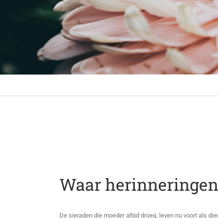
Waar herinner
samenkomen in
Waar herinneringe
De sieraden die moeder altijd droeg, leven nu voort als d