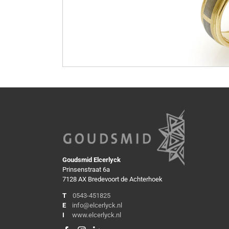
Goudsmid Elcerlyck
Prinsenstraat 6a
7128 AX Bredevoort de Achterhoek
T
0543-451825
E
info@elcerlyck.nl
I
www.elcerlyck.nl