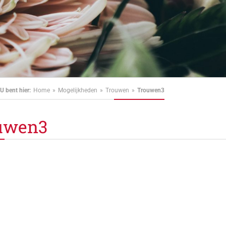
U bent hier:
Home
Mogelijkheden
Trouwen
Trouwen3
uwen3