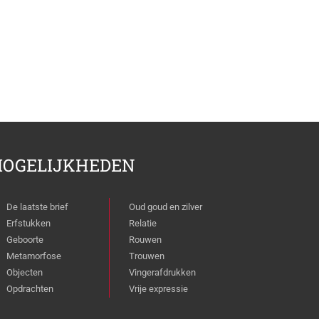
OGELIJKHEDEN
De laatste brief
Oud goud en zilver
Erfstukken
Relatie
Geboorte
Rouwen
Metamorfose
Trouwen
Objecten
Vingerafdrukken
Opdrachten
Vrije expressie