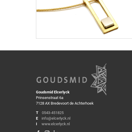
Goudsmid Elcerlyck
Prinsenstraat 6a
7128 AX Bredevoort de Achterhoek
T
0543-451825
E
info@elcerlyck.nl
I
www.elcerlyck.nl