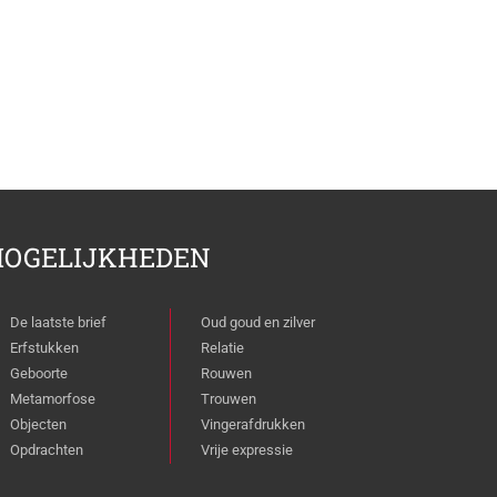
OGELIJKHEDEN
De laatste brief
Oud goud en zilver
Erfstukken
Relatie
Geboorte
Rouwen
Metamorfose
Trouwen
Objecten
Vingerafdrukken
Opdrachten
Vrije expressie