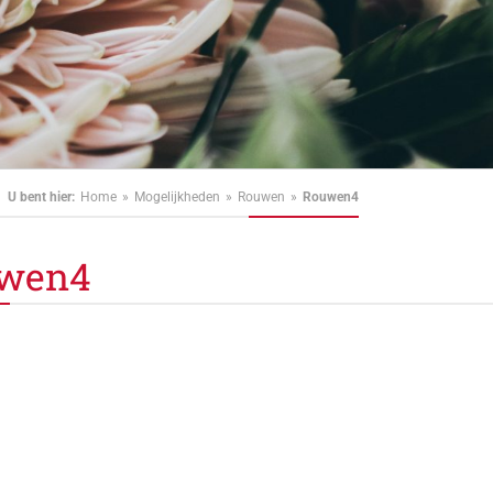
U bent hier:
Home
Mogelijkheden
Rouwen
Rouwen4
wen4