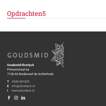
Opdrachten5
Goudsmid Elcerlyck
Prinsenstraat 6a
7128 AX Bredevoort de Achterhoek
T
0543-451825
E
info@elcerlyck.nl
I
www.elcerlyck.nl