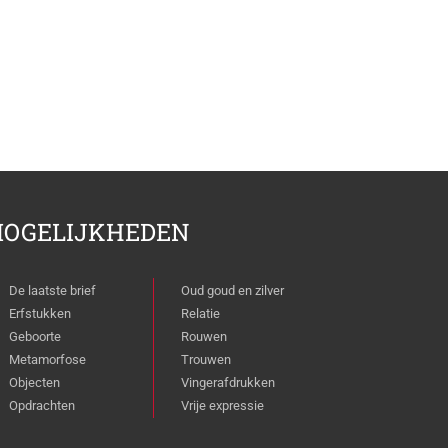
OGELIJKHEDEN
De laatste brief
Oud goud en zilver
Erfstukken
Relatie
Geboorte
Rouwen
Metamorfose
Trouwen
Objecten
Vingerafdrukken
Opdrachten
Vrije expressie