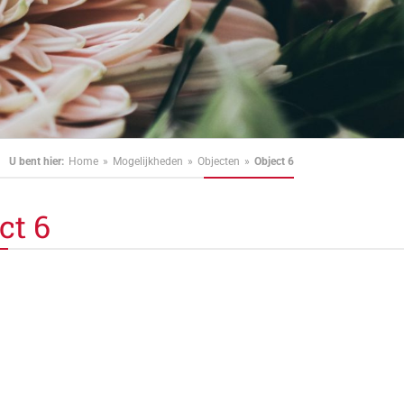
U bent hier:
Home
Mogelijkheden
Objecten
Object 6
ct 6