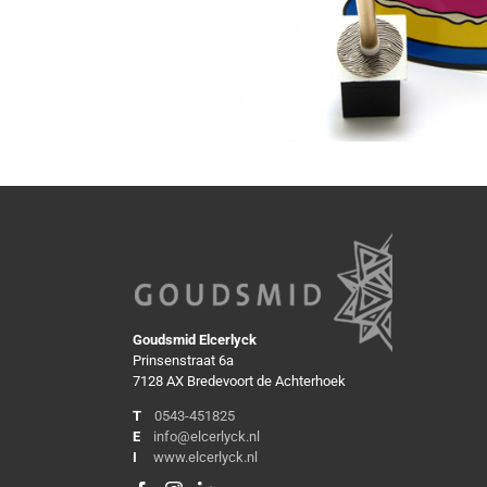
Goudsmid Elcerlyck
Prinsenstraat 6a
7128 AX Bredevoort de Achterhoek
T
0543-451825
E
info@elcerlyck.nl
I
www.elcerlyck.nl