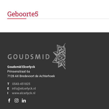
Geboorte5
Goudsmid Elcerlyck
Prinsenstraat 6a
7128 AX Bredevoort de Achterhoek
T
0543-451825
E
info@elcerlyck.nl
I
www.elcerlyck.nl