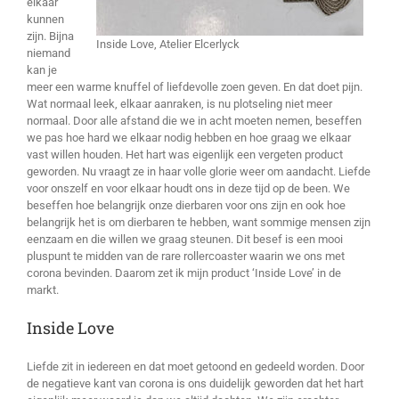
elkaar
kunnen
zijn. Bijna
Inside Love, Atelier Elcerlyck
niemand
kan je
meer een warme knuffel of liefdevolle zoen geven. En dat doet pijn.
Wat normaal leek, elkaar aanraken, is nu plotseling niet meer
normaal. Door alle afstand die we in acht moeten nemen, beseffen
we pas hoe hard we elkaar nodig hebben en hoe graag we elkaar
vast willen houden. Het hart was eigenlijk een vergeten product
geworden. Nu vraagt ze in haar volle glorie weer om aandacht. Liefde
voor onszelf en voor elkaar houdt ons in deze tijd op de been. We
beseffen hoe belangrijk onze dierbaren voor ons zijn en ook hoe
belangrijk het is om dierbaren te hebben, want sommige mensen zijn
eenzaam en die willen we graag steunen. Dit besef is een mooi
pluspunt te midden van de rare rollercoaster waarin we ons met
corona bevinden. Daarom zet ik mijn product ‘Inside Love’ in de
markt.
Inside Love
Liefde zit in iedereen en dat moet getoond en gedeeld worden. Door
de negatieve kant van corona is ons duidelijk geworden dat het hart