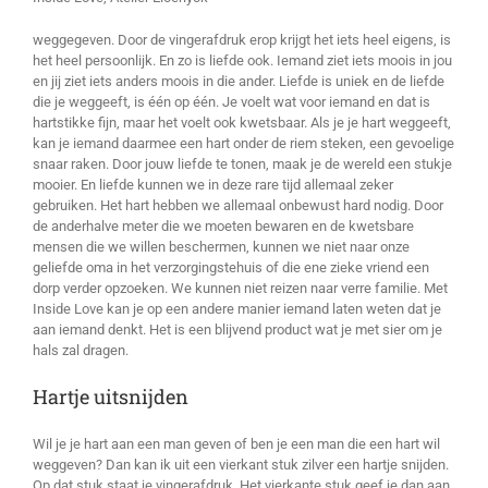
weggegeven. Door de vingerafdruk erop krijgt het iets heel eigens, is
het heel persoonlijk. En zo is liefde ook. Iemand ziet iets moois in jou
en jij ziet iets anders moois in die ander. Liefde is uniek en de liefde
die je weggeeft, is één op één. Je voelt wat voor iemand en dat is
hartstikke fijn, maar het voelt ook kwetsbaar. Als je je hart weggeeft,
kan je iemand daarmee een hart onder de riem steken, een gevoelige
snaar raken. Door jouw liefde te tonen, maak je de wereld een stukje
mooier. En liefde kunnen we in deze rare tijd allemaal zeker
gebruiken. Het hart hebben we allemaal onbewust hard nodig. Door
de anderhalve meter die we moeten bewaren en de kwetsbare
mensen die we willen beschermen, kunnen we niet naar onze
geliefde oma in het verzorgingstehuis of die ene zieke vriend een
dorp verder opzoeken. We kunnen niet reizen naar verre familie. Met
Inside Love kan je op een andere manier iemand laten weten dat je
aan iemand denkt. Het is een blijvend product wat je met sier om je
hals zal dragen.
Hartje uitsnijden
Wil je je hart aan een man geven of ben je een man die een hart wil
weggeven? Dan kan ik uit een vierkant stuk zilver een hartje snijden.
Op dat stuk staat je vingerafdruk. Het vierkante stuk geef je dan aan