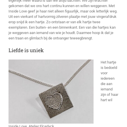
eigenlijk meer waard is dan we altijd dachten. We zijn erachter
gekomen dat we ons hart continu kunnen en willen weggeven. Met
Inside Love geef je haar niet alleen figuurlijk, maar ook letterlijk weg.
Uit een vierkant of hartvormig zilveren plaatje met jouw vingerafdruk
erop snijd ik een hartje. Zo ontstaan er van elk hartje twee
exemplaren. Een buiten- en een binnenkant. Een van die hartjes kan
je weggeven aan iemand van wie je houdt. Daarmee hoop ik dat je
een traan en glimlach bij de ontvanger teweegbrengt.
Liefde is uniek
Het hartje
is bedoeld
voor
iedereen
die aan
iemand
zijn of haar
hart wil
Inside Love, Atelier Elcerlyck