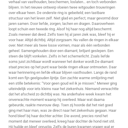
verhaal van vasthouden, beschermen, loslaten… en toch verbonden
blijven. In het nieuwe ontwerp vloeien twee witgouden trouwringen
over elkaar heen. De onderste ring is gebeiteld; een tastbare
structuur van het leven zelf. Niet glad en perfect, maar gevormd door
jaren samen. Door liefde, zorgen, lachen en dragen. Daaroverheen
loopt schuin een tweede ring. Alsof hij haar nog altijd beschermt.
Zoals meneer dat deed. Zelfs toen hij al jaren ziek was, bleef hij er
voor haar. Altijd dichtbij. Altijd zorgzaam. Nu vallen de ringen in elkaar
over. Niet meer als twee losse vormen, maar als één verbonden
geheel. Samengehouden door een diamant, briljant geslepen. Een
steen die blijft vonkelen. Zelfs in het schemerlicht. Zoals liefde
soms juist zichtbaar wordt wanneer het donker wordt.De diamant
staat precies op het punt waar beide ringen elkaar ontmoeten. Daar
waar herinnering en liefde elkaar blijven vasthouden. Langs de rand
komt een fijn geelgouden lijntje. Een zachte warme omlijsting met
een stille betekenis: “Voor geen goud wil ik je missen.” Meneer ging
uiteindelijk voor iets kleins naar het ziekenhuis. Niemand verwachtte
dat het afscheid zo dichtbij was. Na anderhalve week kwam het
onverwachte moment waarop hij overleed. Maar wat daarna
gebeurde, raakte mevrouw diep. Toen zij hoorde dat het niet goed
ging met haar man, was ze direct naar het ziekenhuis gegaan. Haar
hond bleef bij haar dochter achter. Die avond, precies rond het
moment dat meneer overleed, kreeg haar dochter de hond niet stil.
Hij huilde en bleef onrustig. Zelfs de buren kwamen vragen wat er