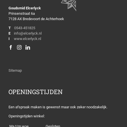
Goudsmid Elcerlyck
Prinsenstraat 6a
7128 AX Bredevoort de Achterhoek
T
0543-451825
E
info@elcerlyck.nl
I
www.elcerlyck.nl
Sitemap
OPENINGSTIJDEN
Een afspraak maken is gewenst maar ook zeker noodzakelijk.
Openingstijden winkel:
Ma t/m woe
Gesloten